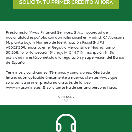
SOLICITA TU PRIMER CRÉDITO AHORA
Prestamista: Vivus Financial Services, S.A.U., sociedad de
nacionalidad española, con domicilio social en Madrid, C/ Albasanz
14, planta baja, y Número de Identificación Fiscal (N.I.F.)
A86521309, inscrita en el Registro Mercantil de Madrid, tomo
30.268, folio 46, sección 8ª, hoja M-544.749, Inscripción 1ª. Su
actividad no está sometida a la regulación y supervisión del Banco
de España.
Términos y condiciones: Términos y condiciones: Oferta de
financiación aplicable únicamente a nuevos clientes Vivus que
soliciten su primer préstamo a través de la web
www.vivusonline.es. El solicitante ha de ser una persona física,
mayor de edad y con residencia legal en España. Importe del
VER MÁS
primer préstamo de hasta 300€ con una duración mínima y
máxima de 61 días naturales.
A modo de ejemplo, para un préstamo de 100€ a devolver en 61
días, los intereses serían de 30€, lo que equivale a una TAE del
380,60% y un TIN del 176,94%. En caso de impago, la penalización
por mora será del 0,8% diario sobre el importe impagado, con un