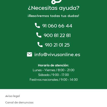
máximo del 100% sobre el principal del préstamo.
¿Necesitas ayuda?
En siguientes contrataciones, el solicitante podrá escoger el
importe y el plazo deseado a través del simulador en su área de
¡Resolvemos todas tus dudas!
cliente y visualizar la TAE y el importe total a pagar. Todas las
solicitudes de préstamo están sujetas a aprobación del
91 060 66 44
Prestamista.
900 81 22 81
910 21 01 25
info@vivusonline.es
Horario de atención:
Lunes – Viernes / 8:00 – 21:00
Sábado / 9:00 – 17:00
Festivos nacionales / 9:00 – 14:00
Aviso legal
Canal de denuncias