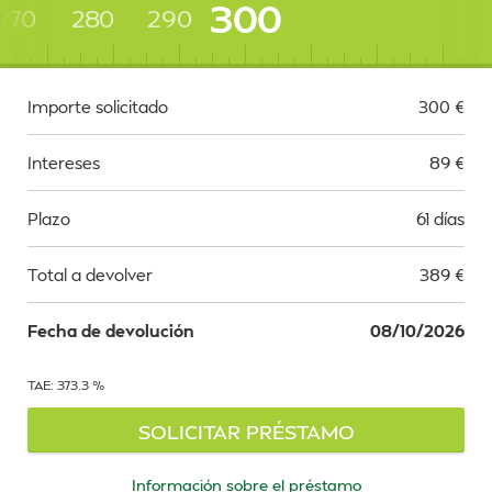
300
270
280
290
Importe solicitado
300
€
Intereses
89
€
Plazo
61 días
Total a devolver
389
€
Fecha de devolución
08/10/2026
TAE: 373.3 %
SOLICITAR PRÉSTAMO
Información sobre el préstamo