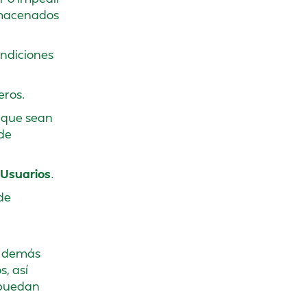
almacenados
condiciones
eros.
s que sean
 de
Usuarios
.
de
 y demás
s, así
 puedan