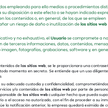
dos empleando para ello medios o procedimientos disti
a su disposición a este efecto o se hayan indicado ex
n los contenidos o, en general, de los que se empleen
ñar un riesgo de daño o inutilización de
los sitios web
icativo y no exhaustivo, el
Usuario
se compromete a n
ión de terceros informaciones, datos, contenidos, mensa
/o imagen, fotografías, grabaciones, software y, en gene
ontenidos de
los sitios web
, se le proporcionara una contraseñ
todo momento en secreto. Se entiende que un uso diligente 
a.
 su adecuada custodia y confidencialidad, comprometiéndo
ervicios y/o contenidos de
los sitios web
por parte de persona
esponsable de
los sitios web
cualquier hecho que pueda supo
o o el acceso no autorizado, con el fin de proceder a su in
úe la notificación anterior, la empresa quedará eximida de c