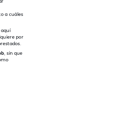
ar
to a cuáles
 aquí
quiere por
prestados.
eb
, sin que
como