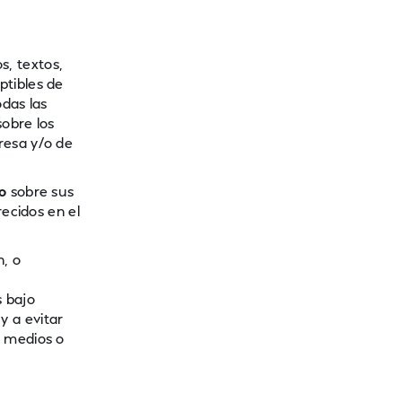
s, textos,
ptibles de
odas las
sobre los
resa y/o de
o
sobre sus
recidos en el
n, o
s bajo
 a evitar
s medios o