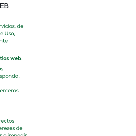
WEB
vicios, de
de Uso,
ente
itios web
.
os
esponda,
terceros
fectos
tereses de
r o impedir