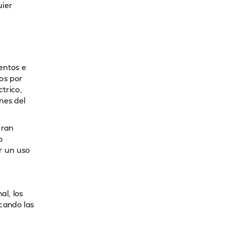
uier
mentos e
os por
ctrico,
nes del
eran
o
r un uso
al, los
cando las