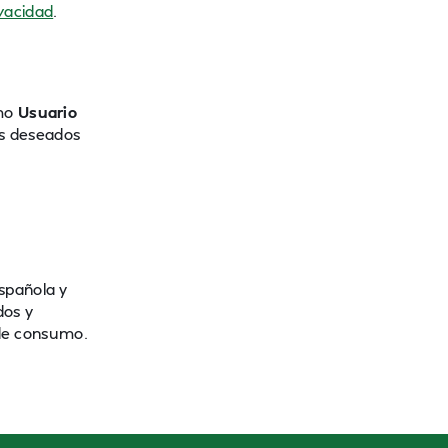
ivacidad
.
omo
Usuario
ás deseados
española y
dos y
a de consumo.