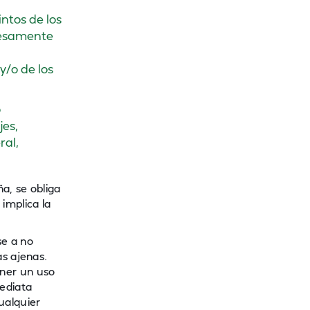
ntos de los
presamente
y/o de los
o
jes,
ral,
a, se obliga
implica la
se a no
s ajenas.
ner un uso
mediata
ualquier