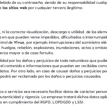
debido de su contraseña, siendo de su responsabilidad cualq
de
los sitios web
por cualquier tercero ilegítimo.
ni la correcta visualización, descarga o utilidad de los ele
a en que pueden verse impedidos, dificultados o interrumpid
ntrol de
Vivus
, por ejemplo interrupciones del suministro elé
, huelgas, rebelión, explosiones, inundaciones, actos y omisio
uerza mayor o de caso fortuito.
dad por los daños y perjuicios de toda naturaleza que pudi
por el contenido e informaciones que puedan ser recibidas com
atos. Por otro lado, en caso de causar daños y perjuicios po
podrá ser reclamado por los daños o perjuicios causados.
o servicios sea necesario facilitar datos de carácter person
utenticidad y vigencia. La empresa tratará dichos datos apli
llo en cumplimiento del RGPD, LOPDGDD y LSSI.