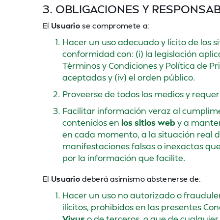
3. OBLIGACIONES Y RESPONSAB
El
Usuario
se compromete a:
Hacer un uso adecuado y lícito de los s
conformidad con: (i) la legislación apl
Términos y Condiciones y Política de P
aceptadas y (iv) el orden público.
Proveerse de todos los medios y reque
Facilitar información veraz al cumplim
contenidos en
los sitios web
y a manten
en cada momento, a la situación real 
manifestaciones falsas o inexactas que 
por la información que facilite.
El
Usuario
deberá asimismo abstenerse de:
Hacer un uso no autorizado o fraudul
ilícitos, prohibidos en las presentes Co
Vivus
o de terceros, o que de cualquier