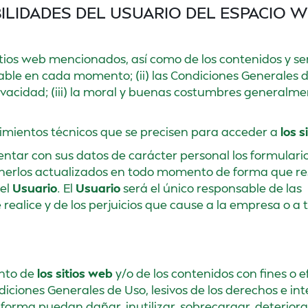
ILIDADES DEL USUARIO DEL ESPACIO 
itios web mencionados, así como de los contenidos y ser
icable en cada momento; (ii) las Condiciones Generales 
rivacidad; (iii) la moral y buenas costumbres generalm
rimientos técnicos que se precisen para acceder a
los s
entar con sus datos de carácter personal los formulari
erlos actualizados en todo momento de forma que r
del
Usuario
. El
Usuario
será el único responsable de las
realice y de los perjuicios que cause a la empresa o a 
ento de
los sitios web
y/o de los contenidos con fines o e
ndiciones Generales de Uso, lesivos de los derechos e in
 forma puedan dañar, inutilizar, sobrecargar, deteriora