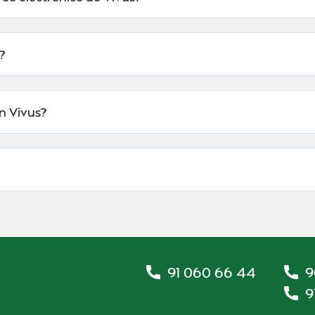
?
n Vivus?
91 060 66 44
9
9