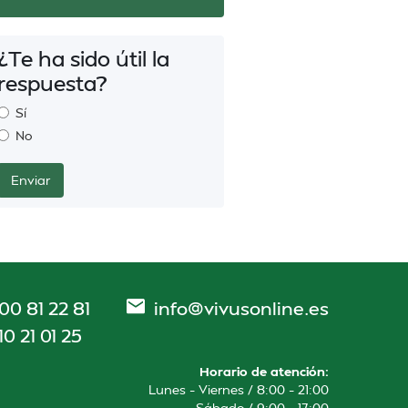
¿Te ha sido útil la
respuesta?
Sí
No
00 81 22 81
info@vivusonline.es
10 21 01 25
Horario de atención:
Lunes – Viernes / 8:00 – 21:00
Sábado / 9:00 – 17:00