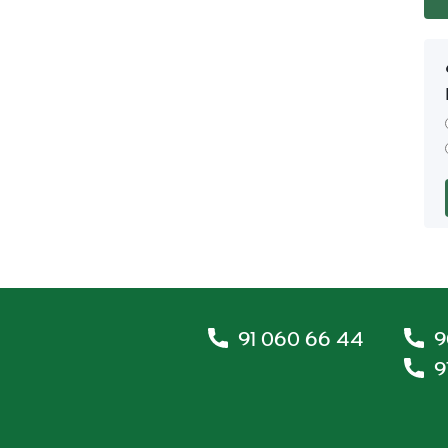
91 060 66 44
9
9